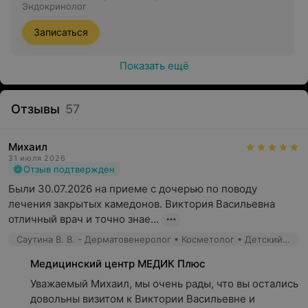
Эндокринолог
Врач может провести повторный осмотр пациента,
проверить состояние кожи, лимфатических узлов, и
Записаться
оценить изменения в органах эндокринной системы;
Показать ещё
Если в предыдущий раз назначались лабораторные
исследования, то врач может повторить их или
назначить новые для оценки результативности
Отзывы
57
лечения и изменений уровней гормонов;
Врач может корректировать лечение или
Михаил
рекомендации, основываясь на новых данных и
31 июля 2026
динамике заболевания;
Отзыв подтвержден
Были 30.07.2026 на приеме с дочерью по поводу 
Врач может разработать план дальнейшего лечения
лечения закрытых камедонов. Виктория Васильевна 
или контроля за состоянием пациента, установить
отличный врач и точно знае...
следующие шаги и регулярность повторных
приёмов.
Саутина В. В. - Дерматовенеролог • Косметолог • Детский дерматолог
Кому рекомендуется посетить врача-
Медицинский центр МЕДИК Плюс
эндокринолога?
Уважаемый Михаил, мы очень рады, что вы остались 
довольны визитом к Виктории Васильевне и 
Пациентам с проблемами щитовидной железы: