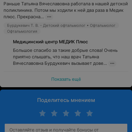
Раньше Татьяна Вячеславовна работала в нашей детской 
необъяснимое снижение или увеличение веса;
поликлинике. Потом мы ходили к ней два раза в Медик 
Пациентам с проблемой паратиреоидных желез:
плюс. Прекрасна...
гиперпаратиреоз (повышение функции паратиреоидных
Бурдукевич Т. В. - Детский офтальмолог • Офтальмолог
желез);
Офтальмология
Пациентам с другими заболеваниями
Медицинский центр МЕДИК Плюс
эндокринной системы:
включает заболевания
Большое спасибо за такие добрые слова! Очень 
гипофиза, надпочечников, яичек и яичников.
приятно слышать, что наш врач Татьяна 
Вячеславовна Бурдукевич вызывает дове...
Показать ещё
Поделитесь мнением