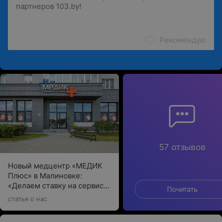
Рекомендую
57 отзывов
Новый медцентр «МЕДИК
Плюс» в Малиновке:
«Делаем ставку на сервис и
Почитать
качество»
статья о нас