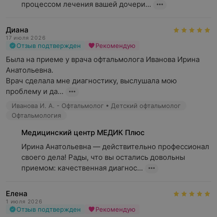
процессом лечения вашей дочери...
гипотиреоз (снижение функции щитовидной железы)
или гипертиреоз (повышение функции щитовидной
железы);
Диана
17 июля 2026
Пациентам с сахарным диабетом:
наличие
Отзыв подтвержден
Рекомендую
высокого уровня сахара в крови, который обусловлен
Была на приеме у врача офтальмолога Иванова Ирина 
недостаточностью инсулина (тип 1 диабет) или
Анатольевна.

неспособностью организма правильно использовать
Врач сделала мне диагностику, выслушала мою 
инсулин (тип 2 диабет);
проблему и да...
Женщинам с нарушением месячного цикла:
Иванова И. А. - Офтальмолог • Детский офтальмолог
неправильные, болезненные или нерегулярные
Офтальмология
месячные;
Медицинский центр МЕДИК Плюс
Пациентам с проблемами роста и развития:
Ирина Анатольевна — действительно профессионал 
включает задержку роста у детей или акромегалию
своего дела! Рады, что вы остались довольны 
(избыточный рост костей) у взрослых;
приемом: качественная диагнос...
Пациентам с нарушением обмена веществ:
включает синдром поликистозных яичников, ожирение
Елена
или другие проблемы с обменом веществ;
1 июля 2026
Отзыв подтвержден
Рекомендую
Пациентам, у которых изменяется вес: