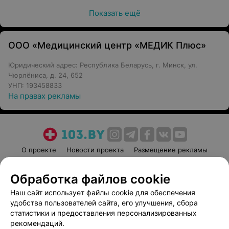
Показать ещё
ООО «Медицинский центр «МЕДИК Плюс»
Юридический адрес: Республика Беларусь, г. Минск, ул.
Чюрлёниса, д. 24, 652
УНП: 193458833
На правах рекламы
О проекте
Новости проекта
Размещение рекламы
Медицинский маркетинг
Публичный договор
Обработка файлов cookie
Пользовательское соглашение
Способы оплаты
Наш сайт использует файлы cookie для обеспечения
Вакансии
Партнеры
удобства пользователей сайта, его улучшения, сбора
Написать руководителю 103.by
статистики и предоставления персонализированных
Написать в поддержку
рекомендаций.