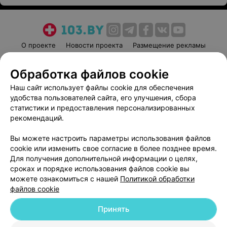
О проекте
Новости проекта
Размещение рекламы
Медицинский маркетинг
Публичный договор
Обработка файлов cookie
Пользовательское соглашение
Способы оплаты
Наш сайт использует файлы cookie для обеспечения
Вакансии
Партнеры
удобства пользователей сайта, его улучшения, сбора
Написать руководителю 103.by
статистики и предоставления персонализированных
Написать в поддержку
рекомендаций.
Персональные настройки cookie
Вы можете настроить параметры использования файлов
Обработка персональных данных
cookie или изменить свое согласие в более позднее время.
Для получения дополнительной информации о целях,
сроках и порядке использования файлов cookie вы
можете ознакомиться с нашей
Политикой обработки
файлов cookie
Принять
© 2026 ООО «Артокс Лаб», УНП 191700409
| 220012, Республика Беларусь,
г. Минск, улица Толбухина, 2, пом. 16 | help@103.by