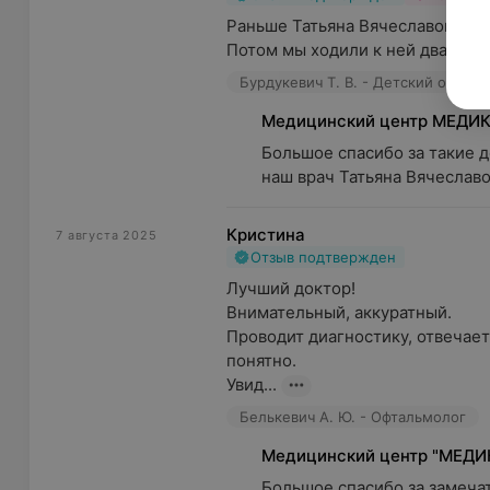
Раньше Татьяна Вячеславовна ра
Промывание слёзных путей
— это процедура, пр
Потом мы ходили к ней два раза
может провести очищение и промывание путей, че
Бурдукевич Т. В. - Детский офтал
носоглотку.
Медицинский центр МЕДИ
Большое спасибо за такие д
Приём врача-офтальмолога рекомендова
наш врач Татьяна Вячеславо
зрением или глазами, а также для проф
контроля состояния глаз.
Кристина
7 августа 2025
Отзыв подтвержден
Что входит в первичный приём врача-офтальмоло
Лучший доктор!

Внимательный, аккуратный.

Сбор медицинской истории
(врач может обсудить
Проводит диагностику, отвечает
включая информацию о симптомах, ранее перенесе
понятно. 

прочих факторах, которые могут быть связаны со 
Увид...
Проверка зрения
(врач может провести тесты для
Белькевич А. Ю. - Офтальмолог
остроты зрения на близкое и дальнее расстояние
Медицинский центр "МЕДИ
символами);
Большое спасибо за замечат