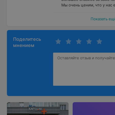
Обследование глазного дна
(при помощи оптичес
Мы очень ценим, что у нас е
врач может исследовать глазное дно, чтобы оцени
глаза);
Показать ещ
Проверка движений глаз
(врач может проверить 
выявить возможные аномалии или проблемы с муск
Обследование переднего сегмента глаза
(врач м
Поделитесь
включая роговицу, хрусталик и радужку, на пред
мнением
процессов);
Дополнительные обследования
(в зависимости о
офтальмолог может назначить дополнительные обс
оптическая когерентная томография (ОКТ) и друг
Консультация и рекомендации
(врач может обсуд
пациентом, поставить диагноз и предложить соот
дополнительные меры).
Что входит в повторный приём врача-офтальмоло
Врач может повторно провести тесты для оценки 
расстояние с использованием таблицы с буквами 