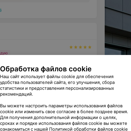
обрать две пары очков для обеспечения
ё
 на дальних;
нсультацией)
— это процедура, в ходе
обрать очки для коррекции
ем формы роговицы или хрусталика, что
и;
лательных волосков в области ресниц с
ндую
да. Обычно эпиляция ресниц может
олога Иванова Ирина Анатольевна.

о облика;
Обработка файлов cookie
выслушала мою проблему и да...
ацией)
— это процедура, в ходе которой
Наш сайт использует файлы cookie для обеспечения
тский офтальмолог
торые были наложены после
удобства пользователей сайта, его улучшения, сбора
К Плюс
статистики и предоставления персонализированных
рекомендаций.
юнктивы
вительно профессионал своего дела! 
— это процедура, в ходе которой
орые попали на поверхность белка глаза
льны приемом: качественная диагнос...
Вы можете настроить параметры использования файлов
cookie или изменить свое согласие в более позднее время.
Для получения дополнительной информации о целях,
вицы
— это процедура, при которой
сроках и порядке использования файлов cookie вы можете
ужеродные тела, которые попали на
ознакомиться с нашей
Политикой обработки файлов cookie
ндую
говицу);