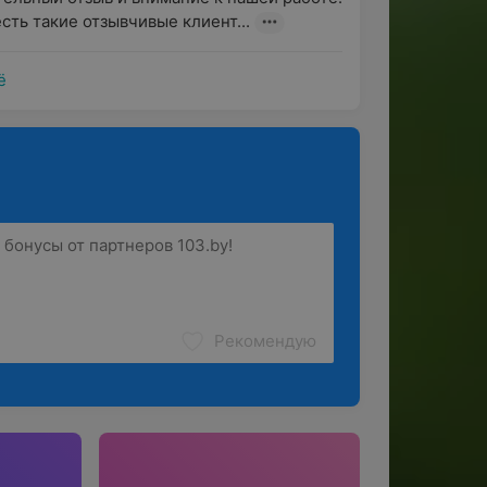
кого инструмента — офтальмоскопа,
сть такие отзывчивые клиент...
ть состояние сосудов и других структур
ё
координацию движений глаз, чтобы
улатурой глаз);
ожет проверить передний сегмент глаза,
мет аномалий или воспалительных
т результатов предыдущих исследований,
ледования, такие как гониоскопия,
ие специализированные тесты);
ить результаты обследования с
Рекомендую
ветствующее лечение, контроль или
га медицинского центра «МЕДИК Плюс»?
остроты зрения на близкое и дальнее
или символами;