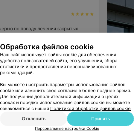
черью по поводу лечения закрытых 
 отличный врач и точно знае...
 • Косметолог • Детский дерматолог
Обработка файлов cookie
Наш сайт использует файлы cookie для обеспечения
К Плюс
удобства пользователей сайта, его улучшения, сбора
ь рады, что вы остались довольны 
статистики и предоставления персонализированных
евне и процессом лечения вашей дочери...
рекомендаций.
Вы можете настроить параметры использования файлов
cookie или изменить свое согласие в более позднее время.
Для получения дополнительной информации о целях,
ндую
сроках и порядке использования файлов cookie вы можете
олога Иванова Ирина Анатольевна.

ознакомиться с нашей
Политикой обработки файлов cookie
выслушала мою проблему и да...
Отклонить
Принять
тский офтальмолог
Офтальмология
Персональные настройки Cookie
К Плюс