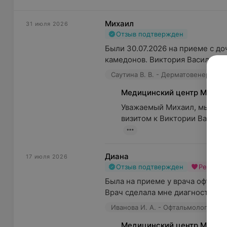
Михаил
31 июля 2026
Отзыв подтвержден
Были 30.07.2026 на приеме с до
камедонов. Виктория Васильевна
Саутина В. В. - Дерматовенеролог
Медицинский центр МЕДИ
Уважаемый Михаил, мы очен
визитом к Виктории Василь
Диана
17 июля 2026
Отзыв подтвержден
Рекоме
Была на приеме у врача офтальм
Врач сделала мне диагностику, 
Иванова И. А. - Офтальмолог • Де
Медицинский центр МЕДИ