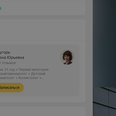
ий
(после пластических операций
 и уходе за кожей для достижения
ё
ологи могут помочь улучшить
 предоставив профессиональные советы и
 клиента есть конкретные кожные или
мешательства и экспертного совета.
угорь
тесной связи с другими медицинскими
ена Юрьевна
й и профессиональный подход к уходу за
т отзывов
аж 21 год
•
Первая категория
рматовенеролог • Детский
рматолог • Косметолог •
ециалист по лазерной эпиляции
Записаться