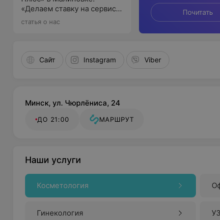
«Делаем ставку на сервис и
Почитать
качество»
статья о нас
Сайт
Instagram
Viber
Минск, ул. Чюрлёниса, 24
ДО 21:00
МАРШРУТ
Наши услуги
Косметология
О
Гинекология
У