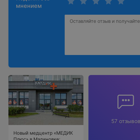
мнением
57 отзыво
Новый медцентр «МЕДИК
Плюс» в Малиновке: