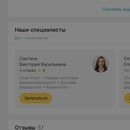
Уход за кожей после пластических операц
косметологи могут помочь в восстановлении
Показать ещ
наилучших результатов);
Поддержание общего благополучия
(космет
Наши специалисты
уверенность в себе и самооценку пациента,
процедуры).
Все
/
Косметология
Прием врача-косметолога может быть важен, если у
эстетические проблемы, требующие медицинского в
Саутина
Ск
Важно помнить, что врачи-косметологи работают в 
Виктория Васильевна
Ел
специалистами и могут предоставить индивидуальны
4 отзыва
4
Не
внешностью.
Стаж 9 лет
•
Первая категория
Ст
Дерматовенеролог • Детский
Де
дерматолог • Косметолог
де
Сп
Записаться
Отзывы
57