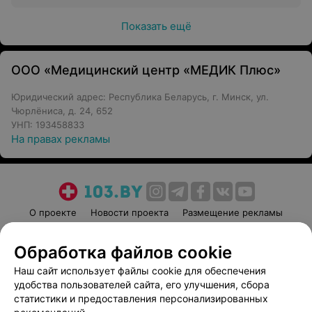
Показать ещё
ООО «Медицинский центр «МЕДИК Плюс»
Юридический адрес: Республика Беларусь, г. Минск, ул.
Чюрлёниса, д. 24, 652
УНП: 193458833
На правах рекламы
О проекте
Новости проекта
Размещение рекламы
Медицинский маркетинг
Публичный договор
Обработка файлов cookie
Пользовательское соглашение
Способы оплаты
Наш сайт использует файлы cookie для обеспечения
Вакансии
Партнеры
удобства пользователей сайта, его улучшения, сбора
Написать руководителю 103.by
статистики и предоставления персонализированных
Написать в поддержку