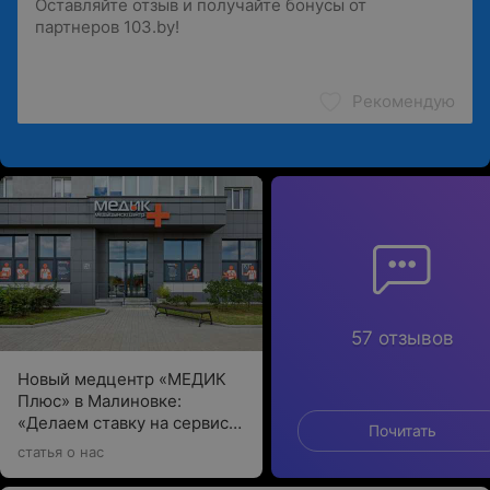
Рекомендую
57 отзывов
Новый медцентр «МЕДИК
Плюс» в Малиновке:
«Делаем ставку на сервис и
Почитать
качество»
статья о нас