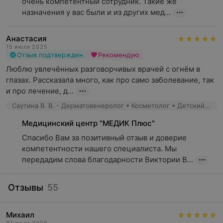
Лечение кожных заболеваний
(пациентам,
очень компетентный сотрудник. Такие же 
нуждающимся в лечении различных кожных
назначения у вас были и из других мед...
заболеваний, включая экземы, псориаз, акне,
дерматиты);
Анастасия
15 июля 2025
Консультации о косметических вопросах
(людям,
Отзыв подтвержден
Рекомендую
ищущим советы по уходу за кожей, за проблемой с
Люблю увлечённых разговорчивых врачей с огнём в 
кожей, выбору косметических процедур и продуктов);
глазах. Рассказала много, как про само заболевание, так 
Удаление образований на коже
(пациентам,
и про лечение, д...
желающим удалить родинки, папилломы, бородавки и
Саутина В. В. - Дерматовенеролог • Косметолог • Детский дерматолог
другие кожные образования из эстетических или
медицинских соображений);
Медицинский центр "МЕДИК Плюс"
Спасибо Вам за позитивный отзыв и доверие 
Предупреждение и профилактика
(людям,
компетентности нашего специалиста. Мы 
интересующимся профилактикой кожных заболеваний,
передадим слова благодарности Виктории В...
солнечной защитой, проверкой на наличие
предраковых состояний кожи).
Отзывы
55
Михаил