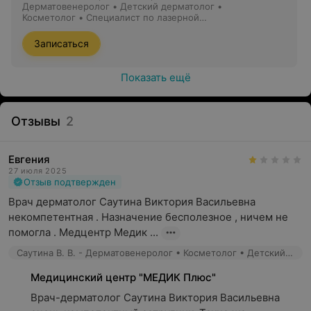
лабораторные анализы, биопсию, культуру мазков и
Дерматовенеролог • Детский дерматолог •
Косметолог • Специалист по лазерной
другие диагностические процедуры для более
эпиляции
точного определения причины проблемы (при
Записаться
необходимости);
Если имеются какие-либо осложнения или
Показать ещё
непредвиденные реакции на лечение, врач может
корректировать дозировку лекарств или заменять
Отзывы
2
препараты.
Кому рекомендуется посетить дерматовенеролога?
Евгения
27 июля 2025
Дерматологические проблемы
(людям,
Отзыв подтвержден
страдающим от различных кожных проблем, таких как
Врач дерматолог Саутина Виктория Васильевна 
сыпи, высыпания, покраснения, зуд и другие
некомпетентная . Назначение бесполезное , ничем не 
дерматологические симптомы);
помогла . Медцентр Медик ...
Диагностика новообразований кожи
(людям,
Саутина В. В. - Дерматовенеролог • Косметолог • Детский дерматолог
обнаружившим новые образования на коже, такие как
родинки, папилломы, кисты, атеромы, которые требуют
Медицинский центр "МЕДИК Плюс"
оценки и удаления (при необходимости);
Врач-дерматолог Саутина Виктория Васильевна 